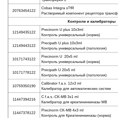
Cobas Integra sTfR
20763454122
Растворимый компонент рецептора транс
Контроли и калибраторы
Precinorm U plus 10x3ml
12149435122
Контроль универсальный (норма)
Precipath U plus 10x3ml
12149443122
Контроль универсальный (патология)
Precinorm U 20x5 ml
10171743122
Контроль универсальный (норма)
Precipath U 20x5 ml
10171778122
Контроль универсальный (патология)
Calibrator f.a.s. 12x3 ml
10759350190
Калибратор для автоматических систем
C.f.a.s.-CK-MB 3x1 ml
11447394216
Калибратор для креатининкиназы МВ
Precinorm CK-MB 4x3 ml
11447378122
Контроль для Креатининкиназы (норма)