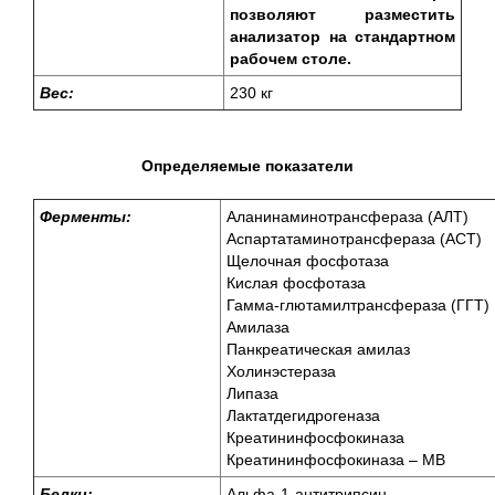
позволяют разместить
анализатор на стандартном
рабочем столе.
Вес:
230 кг
Определяемые показатели
Ферменты:
Аланинаминотрансфераза (АЛТ)
Аспартатаминотрансфераза (АСТ)
Щелочная фосфотаза
Кислая фосфотаза
Гамма-глютамилтрансфераза (ГГТ)
Амилазa
Панкреатическая амилаз
Холинэстераза
Липаза
Лактатдегидрогеназа
Креатининфосфокиназа
Креатининфосфокиназа – МВ
Белки:
Альфа-1-антитрипсин