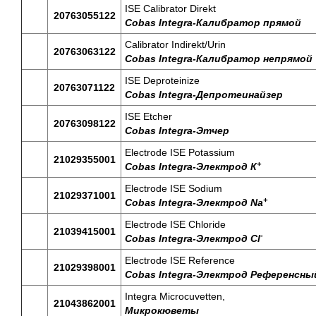
ISE Calibrator Direkt
20763055122
Cobas Integra-
Калибратор
прямой
Calibrator Indirekt/Urin
20763063122
Cobas Integra-
Калибратор
непрямой
ISE Deproteinize
20763071122
Cobas Integra-
Депротеинайзер
ISE Etcher
20763098122
Cobas Integra-
Этчер
Electrode ISE Potassium
21029355001
+
Cobas Integra-
Электрод
К
Electrode ISE Sodium
21029371001
+
Cobas Integra-
Электрод
Na
Electrode ISE Chloride
21039415001
-
Cobas Integra-
Электрод
Cl
Electrode ISE Reference
21029398001
Cobas Integra-
Электрод
Референсны
Integra Microcuvetten,
21043862001
Микрокюветы