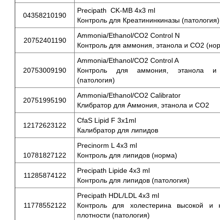
Precipath CK-MB 4x3 ml
04358210190
Контроль для Креатининкиназы (патология)
Ammonia/Ethanol/CO2 Control N
20752401190
Контроль для аммония, этанола и СО2 (но
Ammonia/Ethanol/CO2 Control A
20753009190
Контроль для аммония, этанола 
(патология)
Ammonia/Ethanol/CO2 Calibrator
20751995190
Клибратор для Аммония, этанола и СО2
CfaS Lipid F 3x1ml
12172623122
Калибратор для липидов
Precinorm L 4x3 ml
10781827122
Контроль для липидов (норма)
Precipath Lipide 4x3 ml
11285874122
Контроль для липидов (патология)
Precipath HDL/LDL 4x3 ml
11778552122
Контроль для холестерина высокой и 
плотности (патология)