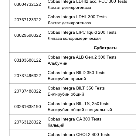
Cobas Integra LDHI2 acc.IFCC 300 Tests
03004732122
Лактат дегидрогеназа
Cobas Integra LDHL 300 Tests
20767123322
Лактат дегидрогеназа
Cobas Integra LIPC liquid 200 Tests
03029590322
Липаза колоримерическая
Субстраты
Cobas Integra ALB Gen.2 300 T
03183688122
Альбумин
Cobas Integra BILD 350 Tests
20737496322
Билирубин прямой
Cobas Integra BILT 350 Tests
20737488322
Билирубин общий
Cobas Integra BIL-TS, 250Tests
03261638190
Билирубин общий специальный
Cobas Integra CA 300 Tests
20763128322
Кальций
Cobas Integra CHOL2 400 Tests