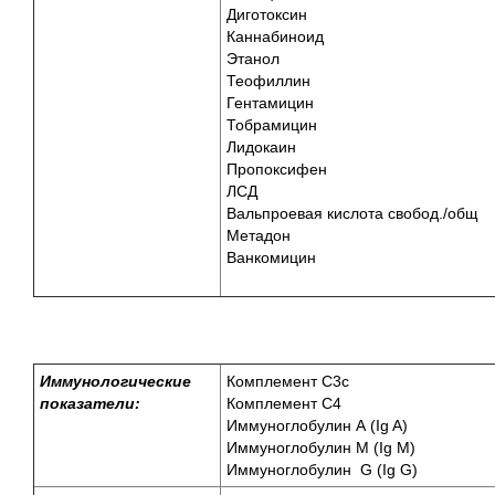
Диготоксин
Каннабиноид
Этанол
Теофиллин
Гентамицин
Тобрамицин
Лидокаин
Пропоксифен
ЛСД
Вальпроевая кислота свобод./общ
Метадон
Ванкомицин
Иммунологические
Комплемент С3с
показатели:
Комплемент С4
Иммуноглобулин А (Ig A)
Иммуноглобулин М (Ig M)
Иммуноглобулин G (Ig G)