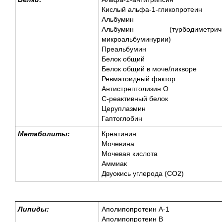
Кислый альфа-1-гликопротеин
Альбумин
Альбумин (турбодиметри
микроальбуминурии)
Преальбумин
Белок общий
Белок общий в моче/ликворе
Ревматоидный фактор
Антистрептолизин О
С-реактивный белок
Церуплазмин
Гаптоглобин
Метаболиты:
Креатинин
Мочевина
Мочевая кислота
Аммиак
Двуокись углерода (СО2)
Липиды:
Аполипопротеин А-1
Аполипопротеин В