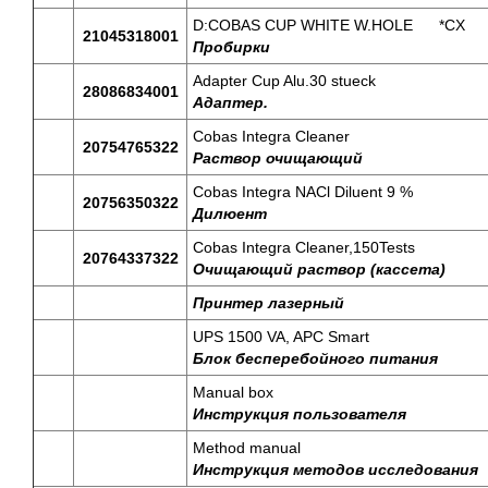
D:COBAS CUP WHITE W.HOLE *CX
21045318001
Пробирки
Adapter Cup Alu.30 stueck
28086834001
Адаптер.
Cobas Integra Cleaner
20754765322
Раствор
очищающий
Cobas Integra NACl Diluent 9 %
20756350322
Дилюент
Cobas Integra Cleaner,150Tests
20764337322
Очищающий
раствор
(
кассета
)
Принтер лазерный
UPS 1500 VA, APC Smart
Блок бесперебойного питания
Manual box
Инструкция пользователя
Method manual
Инструкция методов исследования