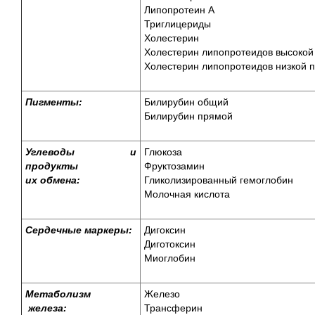
Липопротеин А
Триглицериды
Холестерин
Холестерин липопротеидов высокой
Холестерин липопротеидов низкой 
Пигменты:
Билирубин общий
Билирубин прямой
Углеводы и
Глюкоза
продукты
Фруктозамин
их обмена:
Гликолизированный гемоглобин
Молочная кислота
Сердечные маркеры:
Дигоксин
Диготоксин
Миоглобин
Метаболизм
Железо
железа:
Трансферин