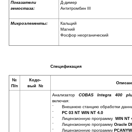
Показатели
Д-димер
гемостаза:
Антитромбин ІІІ
Микроэлементы:
Кальций
Магний
Фосфор неорганический
Спецификация
№
Кодо-
Описани
П/п
вый №
Анализатор
COBAS Integra 400 p
включая:
¨ Внешнюю станцию обработки данны
¨
PC 03 NT WIN NT 4.0
¨ Лицензионную программу
WIN NT 
¨ Лицензионную программу
Oracle D
¨ Лицензионную программу
PCANYW