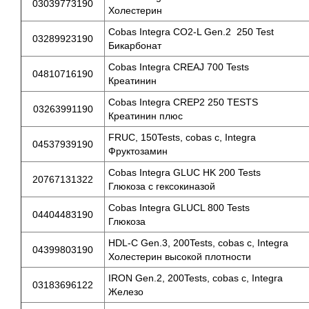
03039773190
Холестерин
Cobas Integra CO2-L Gen.2 250 Test
03289923190
Бикарбонат
Cobas Integra CREAJ 700 Tests
04810716190
Креатинин
Cobas Integra CREP2 250 TESTS
03263991190
Креатинин плюс
FRUC, 150Tests, cobas c, Integra
04537939190
Фруктозамин
Cobas Integra GLUC HK 200 Tests
20767131322
Глюкоза с гексокиназой
Cobas Integra GLUCL 800 Tests
04404483190
Глюкоза
HDL-C Gen.3, 200Tests, cobas c, Integra
04399803190
Холестерин высокой плотности
IRON Gen.2, 200Tests, cobas c, Integra
03183696122
Железо