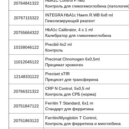
HBA1C Control P neu
20764841322
Контроль для гликогемоглобина (патология
INTEGRA HbA1c Haem.R.WB 6x8 ml
20767115322
Гемолизирующий реагент
HbA1c Calibrator, 4 x 1 ml
20755664322
Калибратор для гликогемоглобина
Precibil 4x2 ml
10158046122
Контроль
Precimat Chromogen 6x0,5ml
11012045122
Прецимат хромоген
Preciset sTfR
12148331122
Прецисет для трансферина
CRP N Control, 5x0,5 ml
20766321322
Контроль для СРБ (норма)
Ferritin T Standard, 6x1 m
20751847122
Стандарт для ферритина
Ferritin/Myoglobin T Control,
20751863122
Контроль для ферритина и миоглобина