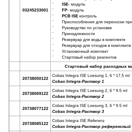
¨
ISE
- модуль
03245233001
¨
FP
- модуль
¨
PCB ISE
контроль
¨ Приспособления для переноски пр
¨ Руководство по установке
¨ Принадлежности
¨ Резервуар для воды в компле
¨ Резервуар для отходов в к
¨ Установочный комплект
¨ Стартовый набор реагентов
Стартовый набор расходных м
Cobas Integra ISE Loesung 1, 6 * 17,5 ml
20738050122
Cobas Integra-
Раствор
1
Cobas Integra ISE Loesung 2, 6 * 9.5 ml
20738069122
Cobas Integra-
Раствор
2
Cobas Integra ISE Loesung 3, 6 * 9.5 ml
20738077122
Cobas Integra-
Раствор
3
Cobas Integra ISE Referenz
20738085122
Cobas Integra-
Раствор
референсный