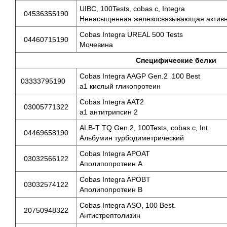
UIBC, 100Tests, cobas c, Integra
04536355190
Ненасыщенная железосвязывающая активн
Cobas Integra UREAL 500 Tests
04460715190
Мочевина
Специфические белки
Cobas Integra AAGP Gen.2 100 Best
03333795190
a1 кислый гликопротеин
Cobas Integra AAT2
03005771322
а1 антитрипсин 2
ALB-T TQ Gen.2, 100Tests, cobas c, Int.
04469658190
Альбумин турбодиметрический
Cobas Integra APOAT
03032566122
Аполипопротеин А
Cobas Integra APOBT
03032574122
Аполипопротеин В
Cobas Integra ASO, 100 Best.
20750948322
Антистрептолизин