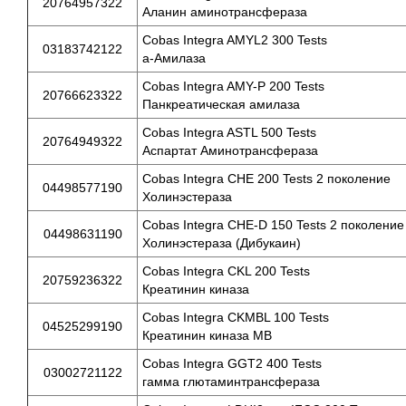
20764957322
Аланин аминотрансфераза
Cobas Integra AMYL2 300 Tests
03183742122
а-Амилаза
Cobas Integra AMY-P 200 Tests
20766623322
Панкреатическая амилаза
Cobas Integra ASTL 500 Tests
20764949322
Аспартат Аминотрансфераза
Cobas Integra CHE 200 Tests 2 поколение
04498577190
Холинэстераза
Cobas Integra CHE-D 150 Tests 2 поколение
04498631190
Холинэстераза (Дибукаин)
Cobas Integra CKL 200 Tests
20759236322
Креатинин киназа
Cobas Integra CKMBL 100 Tests
04525299190
Креатинин киназа МВ
Cobas Integra GGT2 400 Tests
03002721122
гамма глютаминтрансфераза