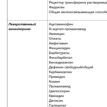
Рецептор трансферина растворимы
Ферритин
Общая железосвязывающая способн
Лекарственный
Ацетаминофен
мониторинг:
N-ацетил-прокаинамид
Амикацин
Опиаты
Амфетамин
Фенциклидин
Барбитураты
Фенобарбитал
Бензодиазепин
Дефинин свободный/общий
Карбамазепин
Примидон
Кокаин
Прокаинамид
Циклоспорин
Квинидин
Дигоксин
Салицилат