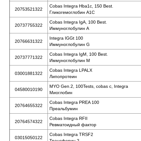
Cobas Integra Hba1c, 150 Best.
20753521322
Гликогемоглобин А1С
Cobas Integra IgA, 100 Best.
20737755322
Иммуноглобулин А
Integra IGGt 100
20766631322
Иммуноглобулин G
Cobas Integra IgM, 100 Best.
20737771322
Иммуноглобулин М
Cobas Integra LPALX
03001881322
Липопротеин
MYO Gen.2, 100Tests, cobas c, Integra
04580010190
Миоглобин
Cobas Integra PREA 100
20764655322
Преальбумин
Cobas Integra RFII
20764574322
Ревматоидный фактор
Cobas Integra TRSF2
03015050122
Трансферин 2