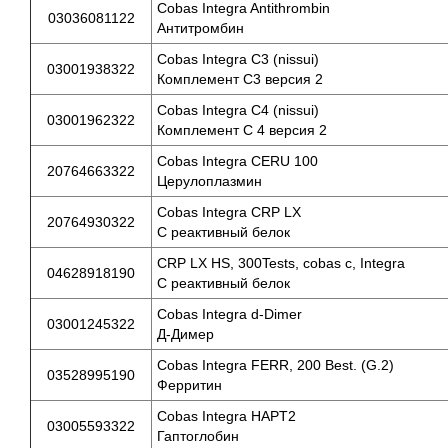
Cobas Integra Antithrombin
03036081122
Антитромбин
Cobas Integra C3 (nissui)
03001938322
Комплемент С3 версия 2
Cobas Integra C4 (nissui)
03001962322
Комплемент С 4 версия 2
Cobas Integra CERU 100
20764663322
Церулоплазмин
Cobas Integra CRP LX
20764930322
С реактивный белок
CRP LX HS, 300Tests, cobas c, Integra
04628918190
С реактивный белок
Cobas Integra d-Dimer
03001245322
Д-Димер
Cobas Integra FERR, 200 Best. (G.2)
03528995190
Ферритин
Cobas Integra HAPT2
03005593322
Гаптоглобин