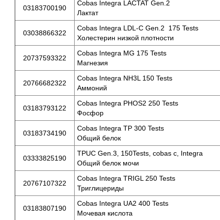
Cobas Integra LACTAT Gen.2
03183700190
Лактат
Cobas Integra LDL-C Gen.2 175 Tests
03038866322
Холестерин низкой плотности
Cobas Integra MG 175 Tests
20737593322
Магнезия
Cobas Integra NH3L 150 Tests
20766682322
Аммоний
Cobas Integra PHOS2 250 Tests
03183793122
Фосфор
Cobas Integra TP 300 Tests
03183734190
Общий белок
TPUC Gen.3, 150Tests, cobas c, Integra
03333825190
Общий белок мочи
Cobas Integra TRIGL 250 Tests
20767107322
Триглицериды
Cobas Integra UA2 400 Tests
03183807190
Мочевая кислота