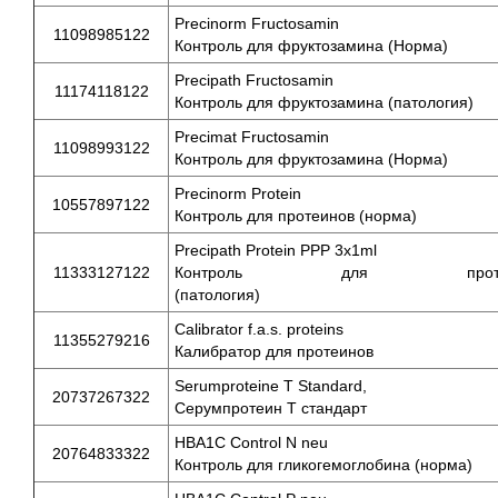
Precinorm Fructosamin
11098985122
Контроль для фруктозамина (Норма)
Precipath Fructosamin
11174118122
Контроль для фруктозамина (патология)
Precimat Fructosamin
11098993122
Контроль для фруктозамина (Норма)
Precinorm Protein
10557897122
Контроль для протеинов (но
Precipath Protein PPP 3x1ml
11333127122
Контроль для протеи
(патология)
Calibrator f.a.s. proteins
11355279216
Калибратор для протеинов
Serumproteine T Standard,
20737267322
Серумпротеин Т стандарт
HBA1C Control N ne
20764833322
Контроль для гликогемоглобина (норма)